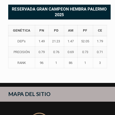
RESERVADA GRAN CAMPEON HEMBRA PALERMO
2025
GENÉTICA
PN
PD
AM
PF
CE
DEP's
1.49
21.23
1.47
52.05
1.79
PRECISIÓN
0.79
0.76
0.69
0.73
0.71
RANK
96
1
86
1
3
MAPA DEL SITIO