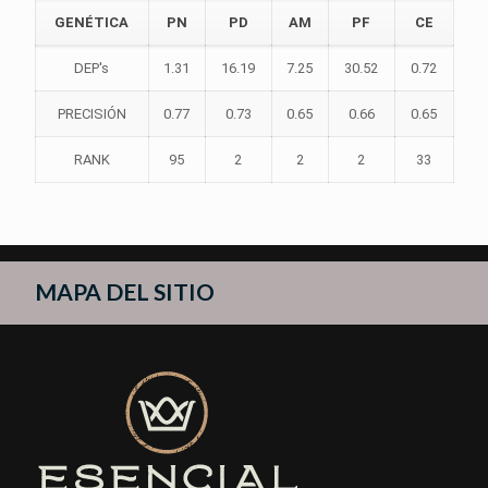
GENÉTICA
PN
PD
AM
PF
CE
DEP's
1.31
16.19
7.25
30.52
0.72
PRECISIÓN
0.77
0.73
0.65
0.66
0.65
RANK
95
2
2
2
33
MAPA DEL SITIO