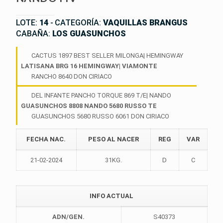
LOTE:
14
-
CATEGORÍA:
VAQUILLAS BRANGUS
CABAÑA:
LOS GUASUNCHOS
CACTUS 1897 BEST SELLER MILONGA| HEMINGWAY
LATISANA BRG 16 HEMINGWAY| VIAMONTE
RANCHO 8640 DON CIRIACO
DEL INFANTE PANCHO TORQUE 869 T/E| NANDO
GUASUNCHOS 8808 NANDO 5680 RUSSO TE
GUASUNCHOS 5680 RUSSO 6061 DON CIRIACO
FECHA NAC.
PESO AL NACER
REG
VAR
21-02-2024
31KG.
D
C
INFO ACTUAL
ADN/GEN.
S40373