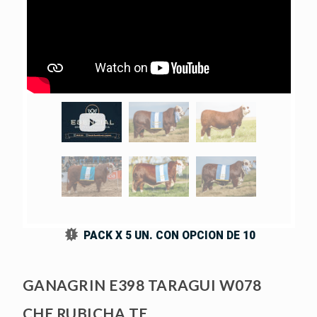
G
HO
EÓN
EÓN
PACK X 5 UN. CON OPCION DE 10
GANAGRIN E398 TARAGUI W078
CHE RUBICHA TE