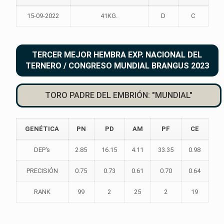
15-09-2022
41KG.
D
C
TERCER MEJOR HEMBRA EXP. NACIONAL DEL
TERNERO / CONGRESO MUNDIAL BRANGUS 2023
TORO PADRE DEL EMBRIÓN: "MUNDIAL"
GENÉTICA
PN
PD
AM
PF
CE
DEP's
2.85
16.15
4.11
33.35
0.98
PRECISIÓN
0.75
0.73
0.61
0.70
0.64
RANK
99
2
25
2
19