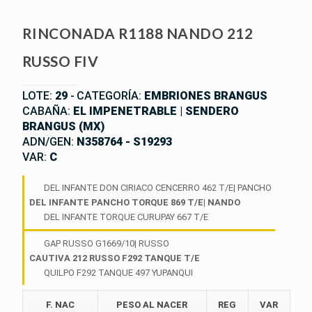
RINCONADA R1188 NANDO 212
RUSSO FIV
LOTE:
29
-
CATEGORÍA:
EMBRIONES BRANGUS
CABAÑA:
EL IMPENETRABLE | SENDERO
BRANGUS (MX)
ADN/GEN:
N358764 - S19293
VAR:
C
DEL INFANTE DON CIRIACO CENCERRO 462 T/E| PANCHO
DEL INFANTE PANCHO TORQUE 869 T/E| NANDO
DEL INFANTE TORQUE CURUPAY 667 T/E
GAP RUSSO G1669/10| RUSSO
CAUTIVA 212 RUSSO F292 TANQUE T/E
QUILPO F292 TANQUE 497 YUPANQUI
F. NAC
PESO AL NACER
REG
VAR