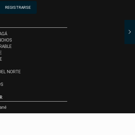
REGISTRARSE
AGÁ
NCHOS
RABLE
E
E
DEL NORTE
OS
R
rané