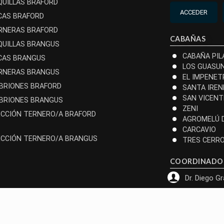
QUILLAS BRAFORD
ACCEDER
CAS BRAFORD
RNERAS BRAFORD
CABAÑAS
QUILLAS BRANGUS
CABAÑA PIL
CAS BRANGUS
LOS GUASU
RNERAS BRANGUS
EL IMPENET
BRIONES BRAFORD
SANTA IREN
SAN VICENT
BRIONES BRANGUS
ZENI
ECCIÓN TERNERO/A BRAFORD
AGROMELÚ 
CARCAVIO
ECCIÓN TERNERO/A BRANGUS
TRES CERR
COORDINADO
Dr. Diego G
© 2026 - Diseño de
Hiades C&D