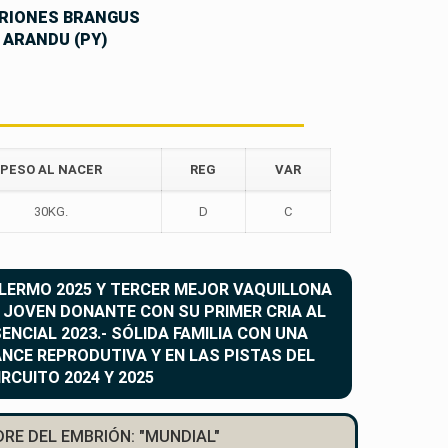
RIONES BRANGUS
 ARANDU (PY)
PESO AL NACER
REG
VAR
30KG.
D
C
33 PIMENTÓN TE
VICTOR
LERMO 2025 Y TERCER MEJOR VAQUILLONA
 JOVEN DONANTE CON SU PRIMER CRIA AL
MADRE
SENCIAL 2023.- SÓLIDA FAMILIA CON UNA
PROPIA HERMANA | H
NCE REPRODUTIVA Y EN LAS PISTAS DEL
IRCUITO 2024 Y 2025
RE DEL EMBRIÓN: "MUNDIAL"