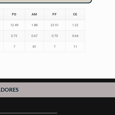
PD
AM
PF
CE
12.49
1.88
23.51
1.22
0.73
0.67
0.70
0.64
7
81
7
11
ADORES