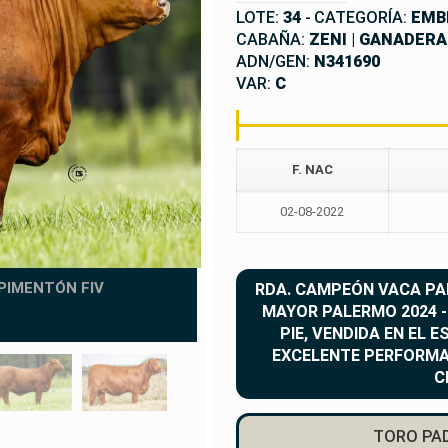
LOTE:
34
-
CATEGORÍA:
EMB
CABAÑA:
ZENI | GANADERA
ADN/GEN:
N341690
VAR:
C
F. NAC
02-08-2022
ITÁ SIRI 1
 PIMENTÓN FIV
RDA. CAMPEÓN VACA PA
MAYOR PALERMO 2024 -
PIE, VENDIDA EN EL E
EXCELENTE PERFORMA
C
TORO PAD