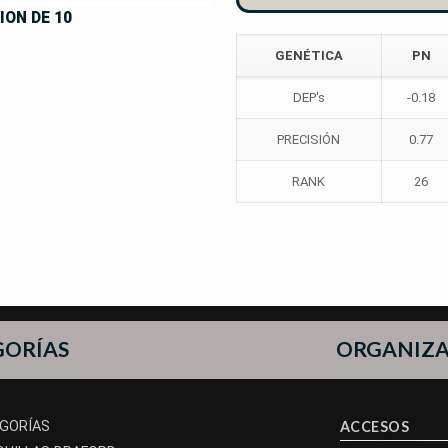
ION DE 10
GENÉTICA
PN
DEP's
-0.18
PRECISIÓN
0.77
RANK
26
GORÍAS
ORGANIZ
GORÍAS
ACCESOS