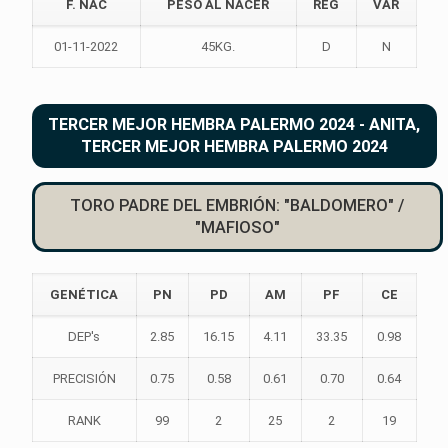
F. NAC
PESO AL NACER
REG
VAR
01-11-2022
45KG.
D
N
TERCER MEJOR HEMBRA PALERMO 2024 - ANITA,
TERCER MEJOR HEMBRA PALERMO 2024
TORO PADRE DEL EMBRIÓN: "BALDOMERO" /
"MAFIOSO"
GENÉTICA
PN
PD
AM
PF
CE
DEP's
2.85
16.15
4.11
33.35
0.98
PRECISIÓN
0.75
0.58
0.61
0.70
0.64
RANK
99
2
25
2
19