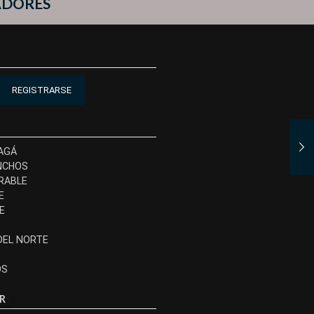
ADORES
REGISTRARSE
AGÁ
NCHOS
RABLE
E
E
DEL NORTE
OS
R