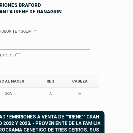
RIONES BRAFORD
SANTA IRENE DE GANAGRIN
DEUR TE ""GOLIAT"""
EXPERTO"""
SO AL NACER
REG
CABEZA
TRES CERR
358 EXPERTO 6730
OSO TE
0KG.
A
M
MEDIA HERMANA
AMPEÓN HEMBRA PRADO 2017
 ! EMBRIONES A VENTA DE ""IRENE"" GRAN
022 Y 2023. - PROVENIENTE DE LA FAMILIA
ROGRAMA GENETICO DE TRES CERROS. SUS