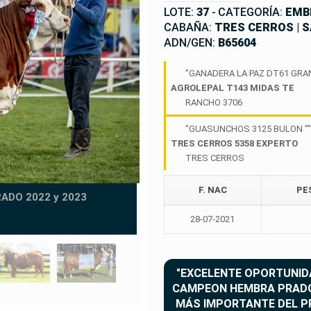
LOTE:
37
-
CATEGORÍA:
EMB
CABAÑA:
TRES CERROS | 
ADN/GEN:
B65604
"GANADERA LA PAZ DT61 GRAN
AGROLEPAL T143 MIDAS TE
RANCHO 3706
"GUASUNCHOS 3125 BULON ""
TRES CERROS 5358 EXPERTO
TRES CERROS
F. NAC
PE
RADO 2022 y 2023
TRES CERROS 5
COL
28-07-2021
MADRE | RES. GRAN C
"EXCELENTE OPORTUNIDAD
CAMPEON HEMBRA PRADO 2
MÁS IMPORTANTE DEL P