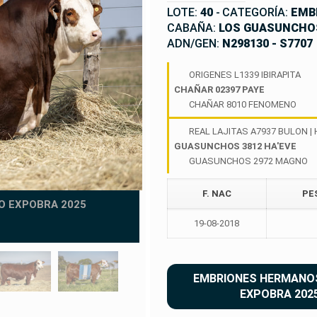
LOTE:
40
-
CATEGORÍA:
EMB
CABAÑA:
LOS GUASUNCHOS
ADN/GEN:
N298130 - S7707
ORIGENES L1339 IBIRAPITA
CHAÑAR 02397 PAYE
CHAÑAR 8010 FENOMENO
REAL LAJITAS A7937 BULON | 
GUASUNCHOS 3812 HA'EVE
GUASUNCHOS 2972 MAGNO
F. NAC
PE
GUASUNCHOS 542
O EXPOBRA 2025
19-08-2018
MADRE | DONANTE JOV
EMBRIONES HERMANOS
EXPOBRA 2025