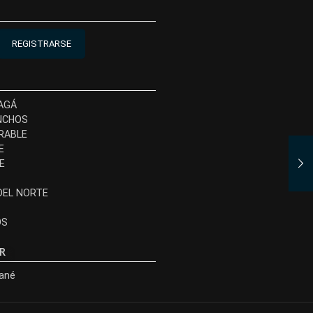
REGISTRARSE
AGÁ
NCHOS
RABLE
E
E
DEL NORTE
OS
R
rané