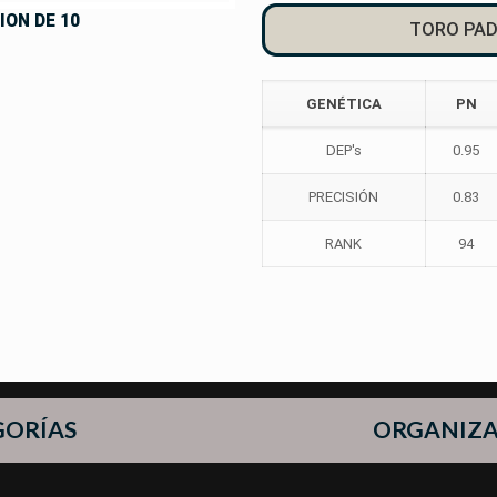
ION DE 10
TORO PAD
GENÉTICA
PN
DEP's
0.95
PRECISIÓN
0.83
RANK
94
GORÍAS
ORGANIZ