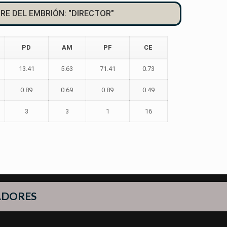
RE DEL EMBRIÓN: "DIRECTOR"
PD
AM
PF
CE
13.41
5.63
71.41
0.73
0.89
0.69
0.89
0.49
3
3
1
16
ADORES