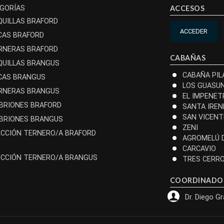
GORÍAS
ACCESOS
QUILLAS BRAFORD
ACCEDER
CAS BRAFORD
RNERAS BRAFORD
CABAÑAS
QUILLAS BRANGUS
CABAÑA PIL
CAS BRANGUS
LOS GUASU
RNERAS BRANGUS
EL IMPENET
BRIONES BRAFORD
SANTA IREN
SAN VICENT
BRIONES BRANGUS
ZENI
ECCIÓN TERNERO/A BRAFORD
AGROMELÚ 
CARCAVIO
ECCIÓN TERNERO/A BRANGUS
TRES CERR
COORDINADO
Dr. Diego G