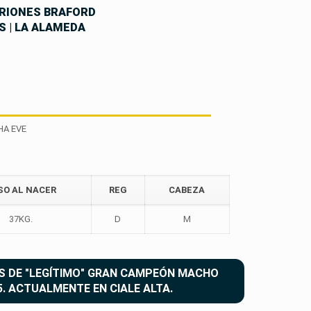
RIONES BRAFORD
 | LA ALAMEDA
HA EVE
SO AL NACER
REG
CABEZA
2 PAYÉ 3812 HA´EVE
GUASUN
TE
37KG.
D
M
EN DE PROBADA PRODUCCIÓN
ABUELA 
 DE "LEGÍTIMO" GRAN CAMPEÓN MACHO
. ACTUALMENTE EN CIALE ALTA.