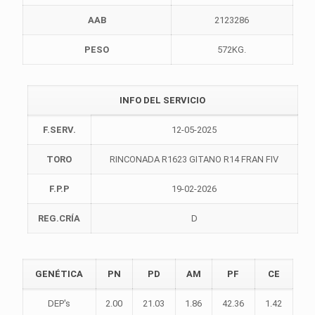
AAB
2123286
PESO
572KG.
INFO DEL SERVICIO
F.SERV.
12-05-2025
TORO
RINCONADA R1623 GITANO R14 FRAN FIV
F.P.P
19-02-2026
REG.CRÍA
D
GENÉTICA
PN
PD
AM
PF
CE
DEP's
2.00
21.03
1.86
42.36
1.42