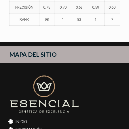
PRECISIÓN
0.75
0.70
0.63
0.59
0.60
RANK
98
1
82
1
7
MAPA DEL SITIO
INICIO