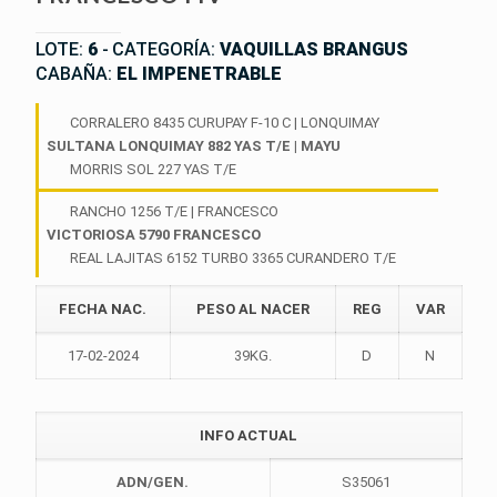
LOTE:
6
-
CATEGORÍA:
VAQUILLAS BRANGUS
CABAÑA:
EL IMPENETRABLE
CORRALERO 8435 CURUPAY F-10 C | LONQUIMAY
SULTANA LONQUIMAY 882 YAS T/E | MAYU
MORRIS SOL 227 YAS T/E
RANCHO 1256 T/E | FRANCESCO
VICTORIOSA 5790 FRANCESCO
REAL LAJITAS 6152 TURBO 3365 CURANDERO T/E
FECHA NAC.
PESO AL NACER
REG
VAR
17-02-2024
39KG.
D
N
INFO ACTUAL
ADN/GEN.
S35061