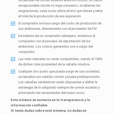
se deciden de común acuerdo entre los socios. En casos
excepcionales donde no haya consenso, se alternan las
asignaciones, cada socio utiliza el toro que desea y retira
el total de la producción de esa aspiración.
El comprador se hace cargo del costo de producción de
sus embriones, directamente con el proveedor de FIV.
De tratarse de un comprador extranjero, asistimos al
comprador con el proceso de exportación de los
embriones. Los costos generados son a cargo del
comprador.
Las crías naturales no serán compartidas, siendo el 100%
de dichas crías propiedad de la cabaña criadora.
Cualquier otro punto que pueda surgir en una sociedad,
se resuelve con sentido común y buena predisposición.
Las cabañas vendedoras están dispuestas a definir la
estrategia de lo adquirido siempre de común acuerdo y
priorizando las necesidades del nuevo socio.
Este sistema se sustenta en la transparencia y la
información confiable.
Si tenés dudas sobre este sistema, no dudes en