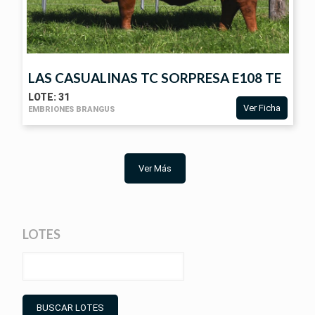
LAS CASUALINAS TC SORPRESA E108 TE
LOTE: 31
Ver Ficha
EMBRIONES BRANGUS
VER
Ver Más
FICHA
LOTES
BUSCAR LOTES