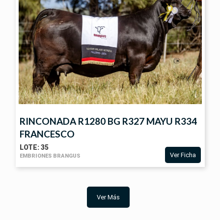
RINCONADA R1280 BG R327 MAYU R334
FRANCESCO
LOTE: 35
Ver Ficha
EMBRIONES BRANGUS
VER
FICHA
Ver Más